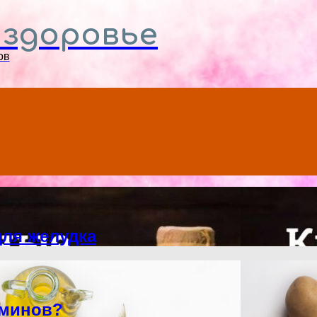
Menu
 здоровье
ов
ля желудка
аминов?