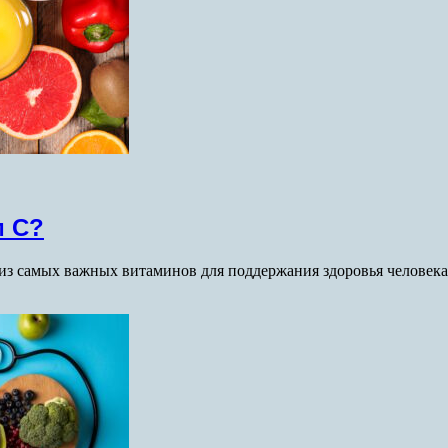
м C?
з самых важных витаминов для поддержания здоровья человека