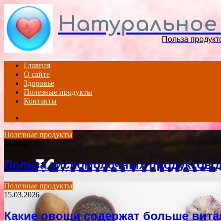
Натуральное
Польза продукт
Главная
О сайте
Здоровье
Полезные продукты
Контакты
Search
for
Полезные продукты
26.02.2026
Польза кисломолочных продуктов д
Полезные продукты
15.03.2026
Какие овощи содержат больше вит