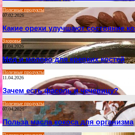
Полезные продукты
07.02.2026
Какие орехи улучшают состояние к
Здоровье
11.04.2026
Мед и молоко для крепких костей
Полезные продукты
11.04.2026
Зачем есть фасоль и чечевицу?
Полезные продукты
07.04.2026
Польза масла кокоса для организма
Полезные продукты