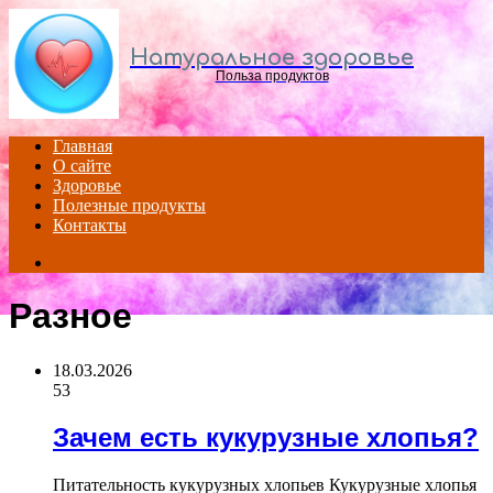
Menu
Натуральное здоровье
Польза продуктов
Главная
О сайте
Здоровье
Полезные продукты
Контакты
Search
for
Разное
18.03.2026
53
Зачем есть кукурузные хлопья?
Питательность кукурузных хлопьев Кукурузные хлопья