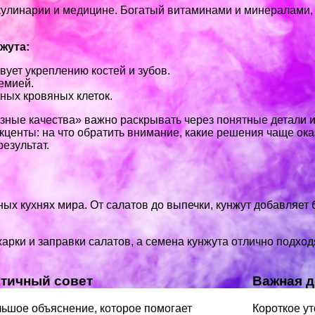
 кулинарии и медицине. Богатый витаминами и минералами,
жута:
вует укреплению костей и зубов.
немией.
ных кровяных клеток.
езные качества» важно раскрывать через понятные детали 
акценты: на что обратить внимание, какие решения чаще о
езультат.
ых кухнях мира. От салатов до выпечки, кунжут добавляет 
рки и заправки салатов, а семена кунжута отлично подходя
тичный совет
Важная д
ьшое объяснение, которое помогает
Короткое у