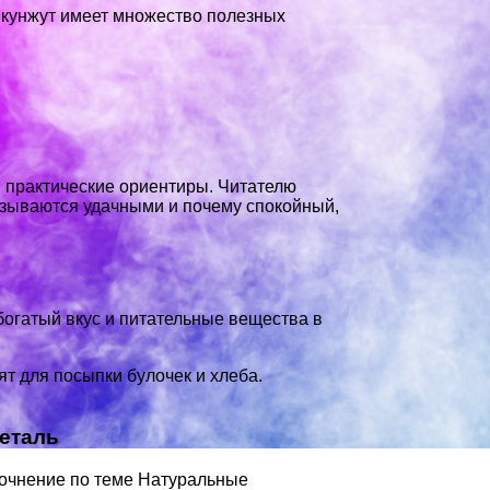
 кунжут имеет множество полезных
и практические ориентиры. Читателю
казываются удачными и почему спокойный,
богатый вкус и питательные вещества в
т для посыпки булочек и хлеба.
еталь
точнение по теме Натуральные