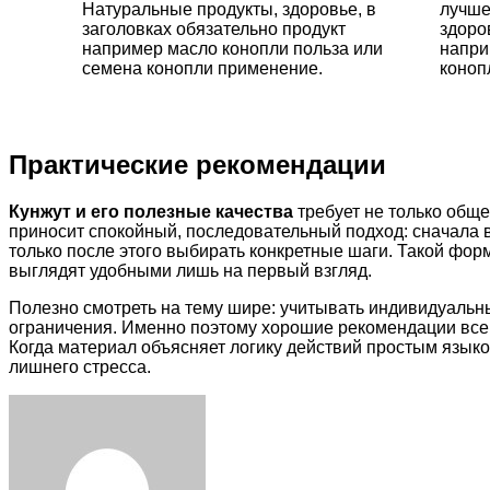
Натуральные продукты, здоровье, в
лучше
заголовках обязательно продукт
здоро
например масло конопли польза или
напри
семена конопли применение.
коноп
Практические рекомендации
Кунжут и его полезные качества
требует не только обще
приносит спокойный, последовательный подход: сначала 
только после этого выбирать конкретные шаги. Такой фо
выглядят удобными лишь на первый взгляд.
Полезно смотреть на тему шире: учитывать индивидуальн
ограничения. Именно поэтому хорошие рекомендации всегд
Когда материал объясняет логику действий простым языко
лишнего стресса.
Facebook
Twitter
LinkedIn
Tumblr
Pinterest
Reddit
VKontakte
Odnoklassniki
Skype
WhatsApp
Telegram
Viber
Share
Print
via
Email