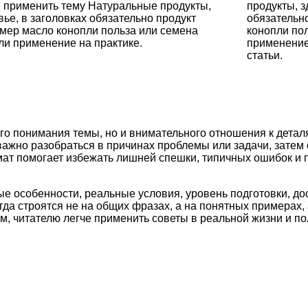
 применить тему Натуральные продукты,
продукты, з
вье, в заголовках обязательно продукт
обязательн
мер масло конопли польза или семена
конопли по
ли применение на практике.
применение
статьи.
го понимания темы, но и внимательного отношения к детал
важно разобраться в причинах проблемы или задачи, затем
рмат помогает избежать лишней спешки, типичных ошибок и
ые особенности, реальные условия, уровень подготовки, д
а строятся не на общих фразах, а на понятных примерах, 
м, читателю легче применить советы в реальной жизни и по