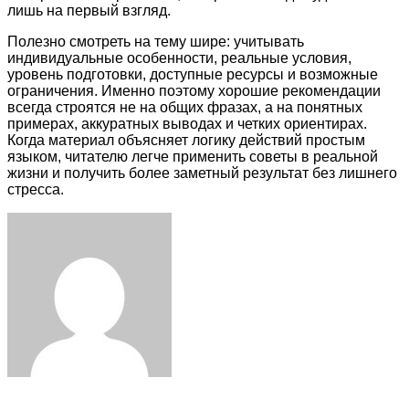
лишь на первый взгляд.
Полезно смотреть на тему шире: учитывать
индивидуальные особенности, реальные условия,
уровень подготовки, доступные ресурсы и возможные
ограничения. Именно поэтому хорошие рекомендации
всегда строятся не на общих фразах, а на понятных
примерах, аккуратных выводах и четких ориентирах.
Когда материал объясняет логику действий простым
языком, читателю легче применить советы в реальной
жизни и получить более заметный результат без лишнего
стресса.
Facebook
Twitter
LinkedIn
Tumblr
Pinterest
Reddit
VKontakte
Odnoklassniki
Skype
WhatsApp
Telegram
Viber
Share
Print
via
Email
Related Articles