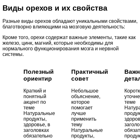
Виды орехов и их свойства
Разные виды орехов обладают уникальными свойствами,
благотворно влияющими на мозговую деятельность:
Кроме того, орехи содержат важные элементы, такие как
железо, цинк, магний, которые необходимы для
нормального функционирования мозга и нервной
системы.
Полезный
Практичный
Важн
ориентир
совет
дета
Краткий и
Небольшое
Корот
понятный
объяснение,
уточне
акцент по
которое
теме
теме
помогает
Натур
Натуральные
лучше
продук
продукты,
применить
здоров
здоровье, в
тему
заголо
заголовках
Натуральные
обяза
обязательно
продукты,
продук