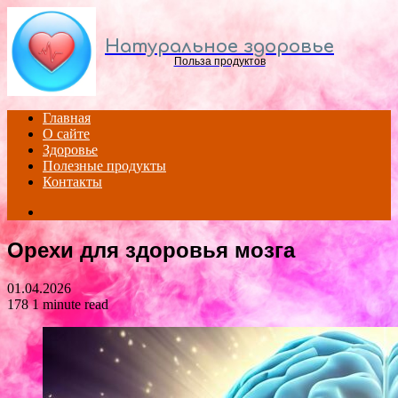
Menu
Натуральное здоровье
Польза продуктов
Главная
О сайте
Здоровье
Полезные продукты
Контакты
Search
for
Орехи для здоровья мозга
01.04.2026
178
1 minute read