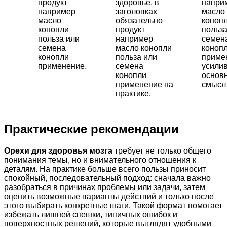
продукт
здоровье, в
напри
например
заголовках
масло
масло
обязательно
коноп
конопли
продукт
польза
польза или
например
семен
семена
масло конопли
коноп
конопли
польза или
приме
применение.
семена
усили
конопли
основ
применение на
смысл 
практике.
Практические рекомендации
Орехи для здоровья мозга
требует не только общего
понимания темы, но и внимательного отношения к
деталям. На практике больше всего пользы приносит
спокойный, последовательный подход: сначала важно
разобраться в причинах проблемы или задачи, затем
оценить возможные варианты действий и только после
этого выбирать конкретные шаги. Такой формат помогает
избежать лишней спешки, типичных ошибок и
поверхностных решений, которые выглядят удобными