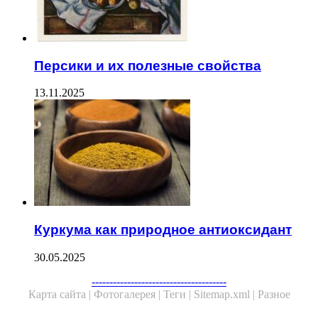
Персики и их полезные свойства
13.11.2025
Куркума как природное антиоксидант
30.05.2025
Facebook
Twitter
WhatsApp
Telegram
--------------------------------------
Карта сайта |
Фотогалерея |
Теги |
Sitemap.xml |
Разное