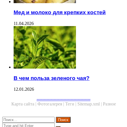
Мед и молоко для крепких костей
11.04.2026
В чем польза зеленого чая?
12.01.2026
Facebook
Twitter
WhatsApp
Telegram
--------------------------------------
Карта сайта |
Фотогалерея |
Теги |
Sitemap.xml |
Разное
Close
Найти:
Close