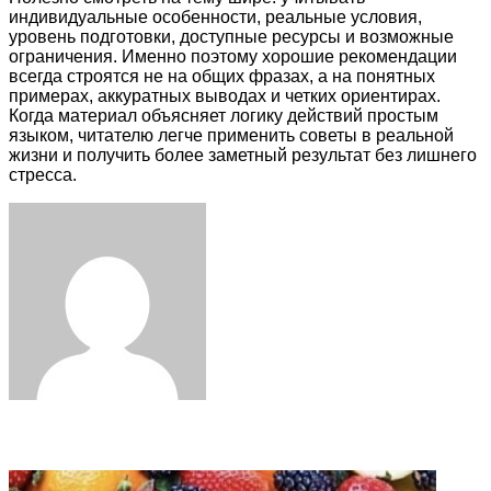
индивидуальные особенности, реальные условия,
уровень подготовки, доступные ресурсы и возможные
ограничения. Именно поэтому хорошие рекомендации
всегда строятся не на общих фразах, а на понятных
примерах, аккуратных выводах и четких ориентирах.
Когда материал объясняет логику действий простым
языком, читателю легче применить советы в реальной
жизни и получить более заметный результат без лишнего
стресса.
Facebook
Twitter
LinkedIn
Tumblr
Pinterest
Reddit
VKontakte
Odnoklassniki
Skype
WhatsApp
Telegram
Viber
Share
Print
via
Email
Related Articles