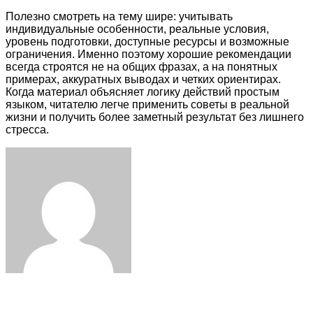
Полезно смотреть на тему шире: учитывать
индивидуальные особенности, реальные условия,
уровень подготовки, доступные ресурсы и возможные
ограничения. Именно поэтому хорошие рекомендации
всегда строятся не на общих фразах, а на понятных
примерах, аккуратных выводах и четких ориентирах.
Когда материал объясняет логику действий простым
языком, читателю легче применить советы в реальной
жизни и получить более заметный результат без лишнего
стресса.
Facebook
Twitter
LinkedIn
Tumblr
Pinterest
Reddit
VKontakte
Odnoklassniki
Skype
WhatsApp
Telegram
Viber
Share
Print
via
Email
Related Articles