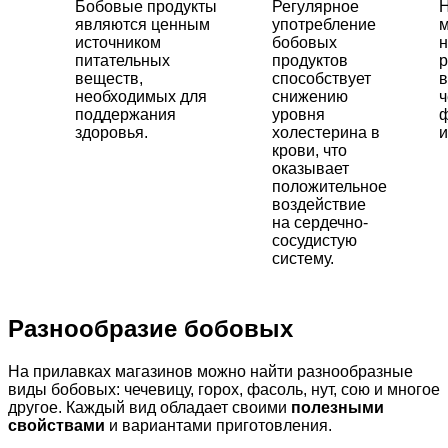
Бобовые продукты
Регулярное
Н
являются ценным
употребление
м
источником
бобовых
н
питательных
продуктов
р
веществ,
способствует
в
необходимых для
снижению
ч
поддержания
уровня
ф
здоровья.
холестерина в
и
крови, что
оказывает
положительное
воздействие
на сердечно-
сосудистую
систему.
Разнообразие бобовых
На прилавках магазинов можно найти разнообразные
виды бобовых: чечевицу, горох, фасоль, нут, сою и многое
другое. Каждый вид обладает своими
полезными
свойствами
и вариантами приготовления.