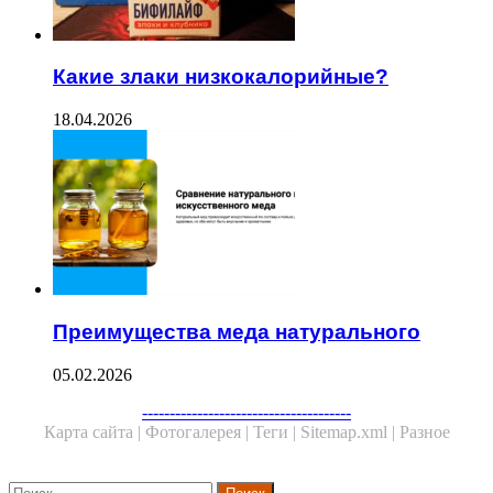
Какие злаки низкокалорийные?
18.04.2026
Преимущества меда натурального
05.02.2026
Facebook
Twitter
WhatsApp
Telegram
--------------------------------------
Карта сайта |
Фотогалерея |
Теги |
Sitemap.xml |
Разное
Close
Найти: