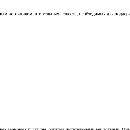
ым источником питательных веществ, необходимых для поддержа
ых зерновых культуры, богатые питательными веществами. Они с