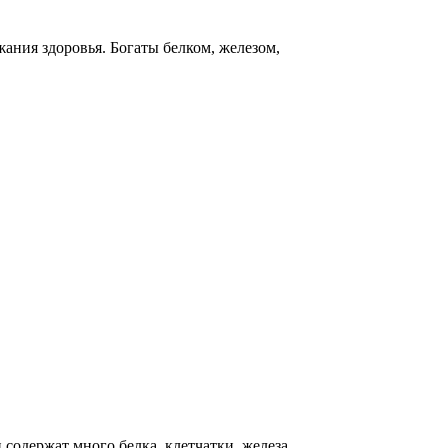
ния здоровья. Богаты белком, железом,
одержат много белка, клетчатки, железа,