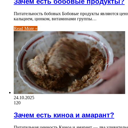
Зачем есть бобовые продукты?
Питательность бобовых Бобовые продукты являются ценн
кальцием, цинком, витаминами группы…
Read More »
24.10.2025
120
Зачем есть киноа и амарант?
Питательная ценность Киноа и амарант — два удивительн