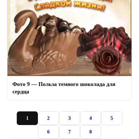
Фото 9 — Польза темного шоколада для
сердца
1
2
3
4
5
6
7
8