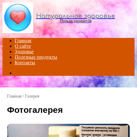
Menu
Натуральное здоровье
Польза продуктов
Главная
О сайте
Здоровье
Полезные продукты
Контакты
Search
for
Главная
/
Галерея
Фотогалерея